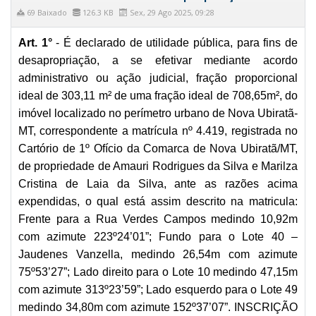
69 Baixado
126.3 KB
Sex, 29 Ago 2025, 09:28
Art. 1°
- É declarado de utilidade pública, para fins de
desapropriação, a se efetivar mediante acordo
administrativo ou ação judicial, fração proporcional
ideal de 303,11 m² de uma fração ideal de 708,65m², do
imóvel localizado no perímetro urbano de Nova Ubiratã-
MT, correspondente a matrícula nº 4.419, registrada no
Cartório de 1º Ofício da Comarca de Nova Ubiratã/MT,
de propriedade de Amauri Rodrigues da Silva e Marilza
Cristina de Laia da Silva, ante as razões acima
expendidas, o qual está assim descrito na matricula:
Frente para a Rua Verdes Campos medindo 10,92m
com azimute 223º24’01”; Fundo para o Lote 40 –
Jaudenes Vanzella, medindo 26,54m com azimute
75º53’27”; Lado direito para o Lote 10 medindo 47,15m
com azimute 313º23’59”; Lado esquerdo para o Lote 49
medindo 34,80m com azimute 152º37’07”. INSCRIÇÃO