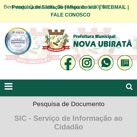
Bem vindo! Quinta-feira, 06 de Agosto de 2026
Pesquisa de Satifação
|
Mapa do site
|
WEBMAIL
|
FALE CONOSCO
Pesquisa de Documento
SIC - Serviço de Informação ao
Cidadão