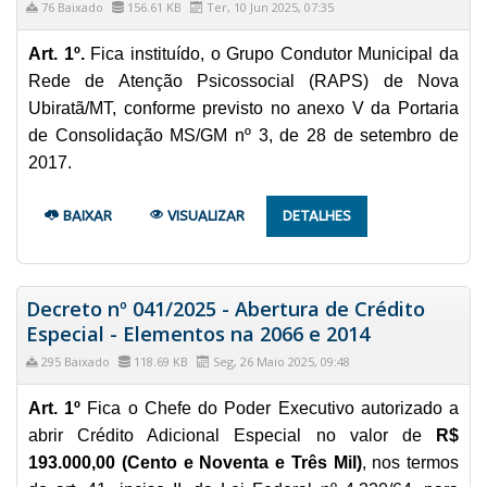
76 Baixado
156.61 KB
Ter, 10 Jun 2025, 07:35
Art. 1º.
Fica instituído, o Grupo Condutor Municipal da
Rede de Atenção Psicossocial (RAPS) de Nova
Ubiratã/MT, conforme previsto no anexo V da Portaria
de Consolidação MS/GM nº 3, de 28 de setembro de
2017.
BAIXAR
VISUALIZAR
DETALHES
Decreto nº 041/2025 - Abertura de Crédito
Especial - Elementos na 2066 e 2014
295 Baixado
118.69 KB
Seg, 26 Maio 2025, 09:48
Art. 1º
Fica o Chefe do Poder Executivo autorizado a
abrir Crédito Adicional Especial no valor de
R$
193.000,00 (Cento e Noventa e Três Mil)
, nos termos