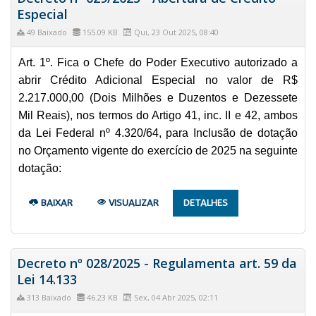
Especial
49 Baixado
155.09 KB
Qui, 23 Out 2025, 08:40
Art. 1º. Fica o Chefe do Poder Executivo autorizado a
abrir Crédito Adicional Especial no valor de R$
2.217.000,00 (Dois Milhões e Duzentos e Dezessete
Mil Reais), nos termos do Artigo 41, inc. II e 42, ambos
da Lei Federal nº 4.320/64, para Inclusão de dotação
no Orçamento vigente do exercício de 2025 na seguinte
dotação:
BAIXAR
VISUALIZAR
DETALHES
Decreto nº 028/2025 - Regulamenta art. 59 da
Lei 14.133
313 Baixado
46.23 KB
Sex, 04 Abr 2025, 02:11