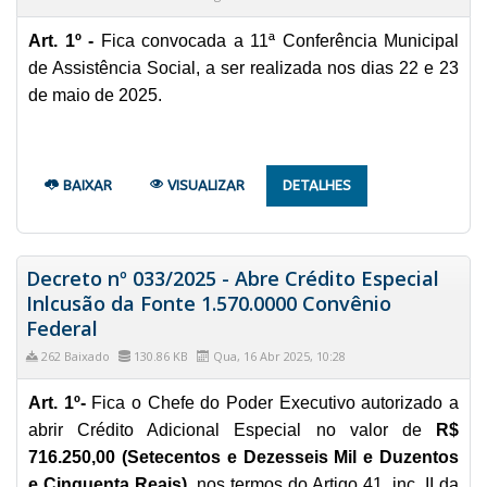
Art. 1º -
Fica convocada a 11ª Conferência Municipal
de Assistência Social, a ser realizada nos dias 22 e 23
de maio de 2025.
BAIXAR
VISUALIZAR
DETALHES
Decreto nº 033/2025 - Abre Crédito Especial
Inlcusão da Fonte 1.570.0000 Convênio
Federal
262 Baixado
130.86 KB
Qua, 16 Abr 2025, 10:28
Art. 1º-
Fica o Chefe do Poder Executivo autorizado a
abrir Crédito Adicional Especial no valor de
R$
716.250,00 (Setecentos e Dezesseis Mil e Duzentos
e Cinquenta Reais)
, nos termos do Artigo 41, inc. II da