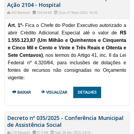
Ação 2104 - Hospital
263 Baixado
124.34 KB
Qua, 07 Maio 2025, 10:26
Art. 1º-
Fica o Chefe do Poder Executivo autorizado a
abrir Crédito Adicional Especial até o valor de
R$
1.555.123,87 (Um Milhão e Quinhentos e Cinquenta
e Cinco Mil e Cento e Vinte e Três Reais e Oitenta e
Sete Centavos)
, nos termos do Artigo 41, inc. II da Lei
Federal nº 4.320/64, para inclusões de dotações e
fontes de recursos não consignadas no Orçamento
vigente:
BAIXAR
VISUALIZAR
DETALHES
Decreto nº 035/2025 - Conferência Municipal
de Assistência Social
273 Baixado
91.9 KB
Seg, 28 Abr 2025, 04:13