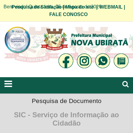
Bem vindo! Quinta-feira, 06 de Agosto de 2026
Pesquisa de Satifação
|
Mapa do site
|
WEBMAIL
|
FALE CONOSCO
Pesquisa de Documento
SIC - Serviço de Informação ao
Cidadão