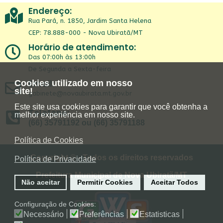
Endereço:
Rua Pará, n. 1850, Jardim Santa Helena
CEP: 78.888-000 - Nova Ubiratã/MT
Horário de atendimento:
Das 07:00h às 13:00h
De Segunda a Sexta-feira
Email:
Cookies utilizado em nosso
site!
gabinete@novaubirata.mt.gov.br
Este site usa cookies para garantir que você obtenha a
Telefone:
melhor experiência em nosso site.
(66) 35791192 ou (66) 35791188
Política de Cookies
Copyright © - Todos os direitos reservados
Política de Privacidade
Prefeitura Municipal de Nova Ubiratã/MT
Não aceitar
Permitir Cookies
Aceitar Todos
Configuração de Cookies:
Necessário
Preferências
Estatisticas