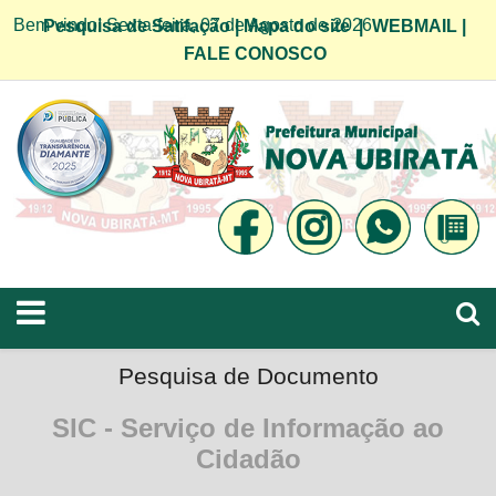
Bem vindo! Sexta-feira, 07 de Agosto de 2026
Pesquisa de Satifação
|
Mapa do site
|
WEBMAIL
|
FALE CONOSCO
Pesquisa de Documento
SIC - Serviço de Informação ao
Cidadão