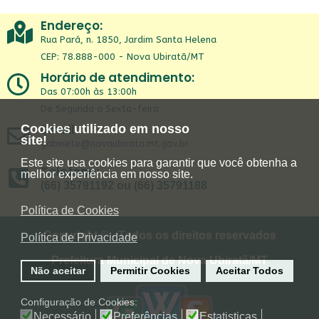
Endereço:
Rua Pará, n. 1850, Jardim Santa Helena
CEP: 78.888-000 - Nova Ubiratã/MT
Horário de atendimento:
Das 07:00h às 13:00h
De Segunda a Sexta-feira
Email:
Cookies utilizado em nosso
site!
gabinete@novaubirata.mt.gov.br
Este site usa cookies para garantir que você obtenha a
Telefone:
melhor experiência em nosso site.
(66) 35791192 ou (66) 35791188
Política de Cookies
Copyright © - Todos os direitos reservados
Política de Privacidade
Prefeitura Municipal de Nova Ubiratã/MT
Não aceitar
Permitir Cookies
Aceitar Todos
Configuração de Cookies:
Necessário
Preferências
Estatisticas