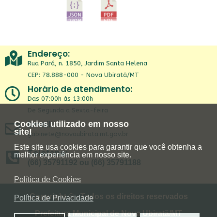
Endereço:
Rua Pará, n. 1850, Jardim Santa Helena
CEP: 78.888-000 - Nova Ubiratã/MT
Horário de atendimento:
Das 07:00h às 13:00h
De Segunda a Sexta-feira
Email:
Cookies utilizado em nosso
site!
gabinete@novaubirata.mt.gov.br
Este site usa cookies para garantir que você obtenha a
Telefone:
melhor experiência em nosso site.
(66) 35791192 ou (66) 35791188
Política de Cookies
Copyright © - Todos os direitos reservados
Política de Privacidade
Prefeitura Municipal de Nova Ubiratã/MT