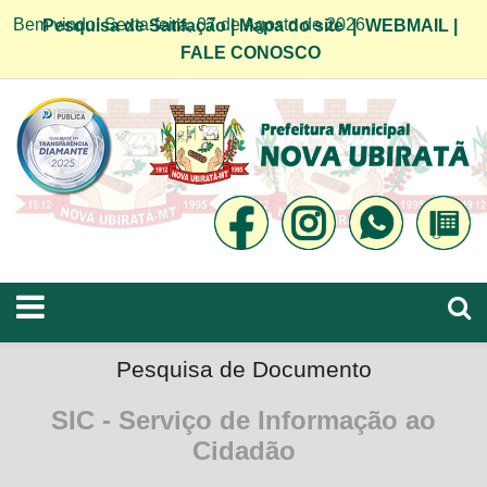
Bem vindo! Sexta-feira, 07 de Agosto de 2026
Pesquisa de Satifação
|
Mapa do site
|
WEBMAIL
|
FALE CONOSCO
Pesquisa de Documento
SIC - Serviço de Informação ao
Cidadão