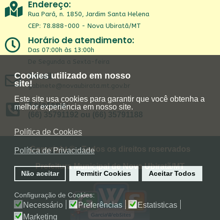
Endereço:
Rua Pará, n. 1850, Jardim Santa Helena
CEP: 78.888-000 - Nova Ubiratã/MT
Horário de atendimento:
Das 07:00h às 13:00h
De Segunda a Sexta-feira
Email:
Cookies utilizado em nosso
site!
gabinete@novaubirata.mt.gov.br
Este site usa cookies para garantir que você obtenha a
Telefone:
melhor experiência em nosso site.
(66) 35791192 ou (66) 35791188
Política de Cookies
Copyright © - Todos os direitos reservados
Política de Privacidade
Prefeitura Municipal de Nova Ubiratã/MT
Não aceitar
Permitir Cookies
Aceitar Todos
Configuração de Cookies:
Necessário
Preferências
Estatisticas
Marketing