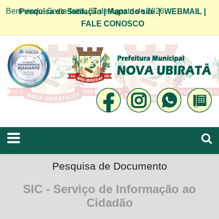
Bem vindo! Sexta-feira, 07 de Agosto de 2026
Pesquisa de Satifação
|
Mapa do site
|
WEBMAIL
|
FALE CONOSCO
Pesquisa de Documento
SIC - Serviço de Informação ao
Cidadão