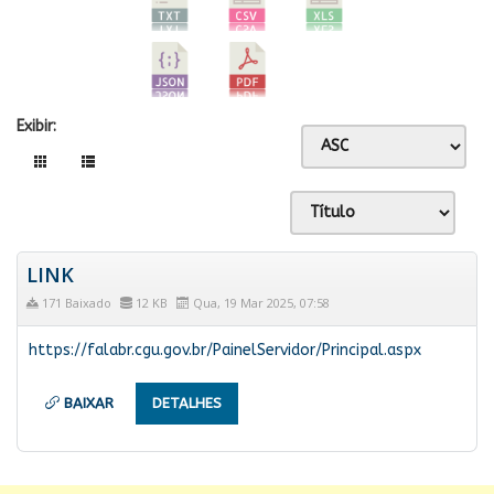
Exibir:
LINK
171 Baixado
12 KB
Qua, 19 Mar 2025, 07:58
https://falabr.cgu.gov.br/PainelServidor/Principal.aspx
BAIXAR
DETALHES