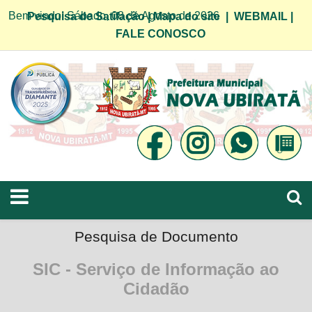
Bem vindo! Sábado, 08 de Agosto de 2026
Pesquisa de Satifação
|
Mapa do site
|
WEBMAIL
|
FALE CONOSCO
Pesquisa de Documento
SIC - Serviço de Informação ao
Cidadão