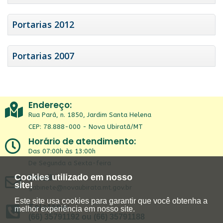
Portarias 2012
Portarias 2007
Endereço:
Rua Pará, n. 1850, Jardim Santa Helena
CEP: 78.888-000 - Nova Ubiratã/MT
Horário de atendimento:
Das 07:00h às 13:00h
De Segunda a Sexta-feira
Email:
Cookies utilizado em nosso
site!
gabinete@novaubirata.mt.gov.br
Este site usa cookies para garantir que você obtenha a
Telefone:
melhor experiência em nosso site.
(66) 35791192 ou (66) 35791188