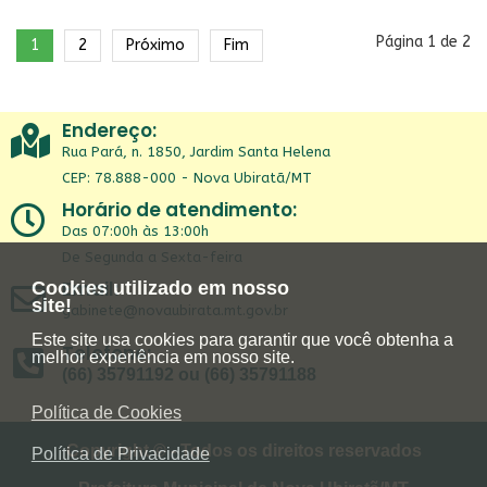
Página 1 de 2
1
2
Próximo
Fim
Endereço:
Rua Pará, n. 1850, Jardim Santa Helena
CEP: 78.888-000 - Nova Ubiratã/MT
Horário de atendimento:
Das 07:00h às 13:00h
De Segunda a Sexta-feira
Email:
Cookies utilizado em nosso
site!
gabinete@novaubirata.mt.gov.br
Este site usa cookies para garantir que você obtenha a
Telefone:
melhor experiência em nosso site.
(66) 35791192 ou (66) 35791188
Política de Cookies
Copyright © - Todos os direitos reservados
Política de Privacidade