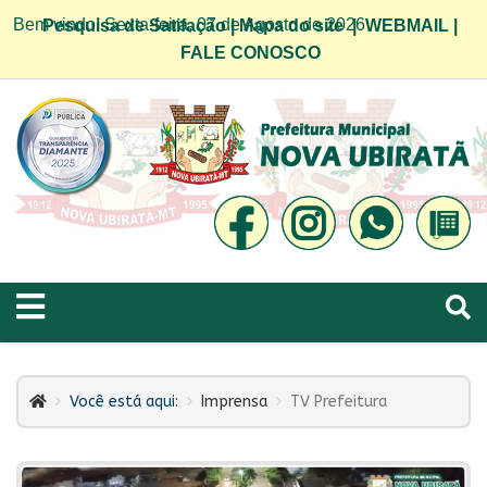
Bem vindo! Sexta-feira, 07 de Agosto de 2026
Pesquisa de Satifação
|
Mapa do site
|
WEBMAIL
|
FALE CONOSCO
Você está aqui:
Imprensa
TV Prefeitura