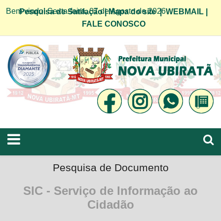
Bem vindo! Sexta-feira, 07 de Agosto de 2026
Pesquisa de Satifação
|
Mapa do site
|
WEBMAIL
|
FALE CONOSCO
Pesquisa de Documento
SIC - Serviço de Informação ao
Cidadão