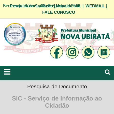
Bem vindo! Sábado, 08 de Agosto de 2026
Pesquisa de Satifação
|
Mapa do site
|
WEBMAIL
|
FALE CONOSCO
Pesquisa de Documento
SIC - Serviço de Informação ao
Cidadão