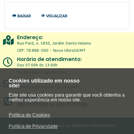
BAIXAR
VISUALIZAR
Endereço:
Rua Pará, n. 1850, Jardim Santa Helena
CEP: 78.888-000 - Nova Ubiratã/MT
Horário de atendimento:
Das 07:00h às 13:00h
De Segunda a Sexta-feira
Email:
Cookies utilizado em nosso
site!
gabinete@novaubirata.mt.gov.br
Este site usa cookies para garantir que você obtenha a
Telefone:
melhor experiência em nosso site.
(66) 35791192 ou (66) 35791188
Política de Cookies
Copyright © - Todos os direitos reservados
Política de Privacidade