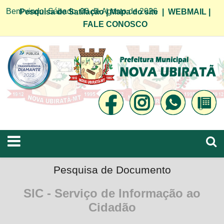
Bem vindo! Sábado, 08 de Agosto de 2026
Pesquisa de Satifação
|
Mapa do site
|
WEBMAIL
|
FALE CONOSCO
Pesquisa de Documento
SIC - Serviço de Informação ao
Cidadão