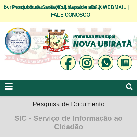
Bem vindo! Sexta-feira, 07 de Agosto de 2026
Pesquisa de Satifação
|
Mapa do site
|
WEBMAIL
|
FALE CONOSCO
Pesquisa de Documento
SIC - Serviço de Informação ao
Cidadão