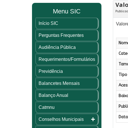
Valo
Menu SIC
Publica
Início SIC
Valore
Perguntas Frequentes
Nome
Audiência Pública
Categ
Requerimentos/Formulários
Tama
Previdência
Tipo 
Balancetes Mensais
Aces
Balanço Anual
Baixa
Publi
Catmnu
Data 
Conselhos Municipais