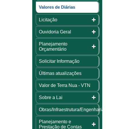
Valores de Diárias
Licitação
Ouvidoria Geral
Planejamento
Orçamentário
Solicitar Informação
Últimas atualizações
Valor de Terra Nua - VTN
Sobre a Lai
Obras/Infraestrutura/Engenharia
Planejamento e
Prestação de Contas