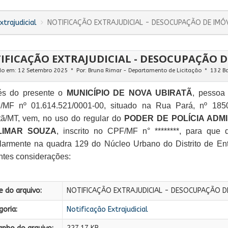
xtrajudicial
NOTIFICAÇÃO EXTRAJUDICIAL - DESOCUPAÇÃO DE IMÓV
IFICAÇÃO EXTRAJUDICIAL - DESOCUPAÇÃO DE
do em: 12 Setembro 2025
Por:
Bruna Rimar - Departamento de Licitação
132 Ba
és do presente o
MUNICÍPIO DE NOVA UBIRATÃ
, pessoa 
MF nº 01.614.521/0001-00, situado na Rua Pará, nº 185
tã/MT, vem, no uso do regular do
PODER DE POLÍCIA ADMI
LIMAR SOUZA
, inscrito no CPF/MF n° ********, para que 
ularmente na quadra 129 do Núcleo Urbano do Distrito de Ent
ntes considerações:
 do arquivo:
NOTIFICAÇÃO EXTRAJUDICIAL - DESOCUPAÇÃO DE
oria:
Notificação Extrajudicial