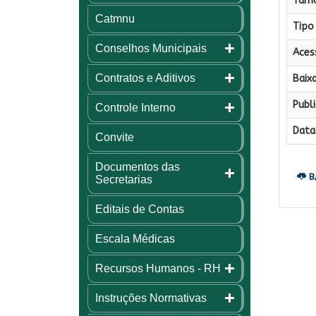
Tama
Catmnu
Tipo 
Conselhos Municipais
Aces
Contratos e Aditivos
Baixa
Publi
Controle Interno
Data 
Convite
Documentos das
B
Secretarias
Editais de Contas
Escala Médicas
Recursos Humanos - RH
Instruções Normativas