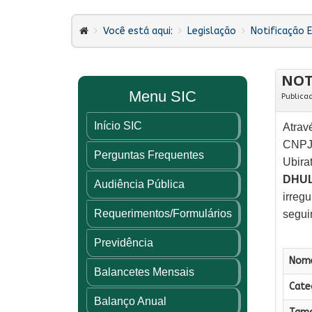
Você está aqui:
Legislação
Notificação E
NOT
Menu SIC
Publica
Início SIC
Atrav
CNPJ/
Perguntas Frequentes
Ubira
DHU
Audiência Pública
irreg
Requerimentos/Formulários
segui
Previdência
Nome
Balancetes Mensais
Categ
Balanço Anual