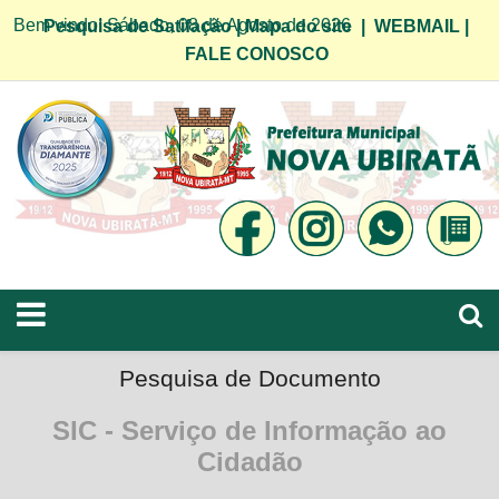
Bem vindo! Sábado, 08 de Agosto de 2026
Pesquisa de Satifação
|
Mapa do site
|
WEBMAIL
|
FALE CONOSCO
Pesquisa de Documento
SIC - Serviço de Informação ao
Cidadão