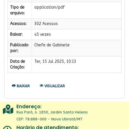
Tipo de
application/pdf
arquivo:
Acessos:
302 Acessos
Baixar:
45 vezes
Publicado
Chefe de Gabinete
por::
Data de
Ter, 15 Jul 2025, 10:13
Criação:
BAIXAR
VISUALIZAR
Endereço:
Rua Pará, n. 1850, Jardim Santa Helena
CEP: 78.888-000 - Nova Ubiratã/MT
Horário de atendimento: