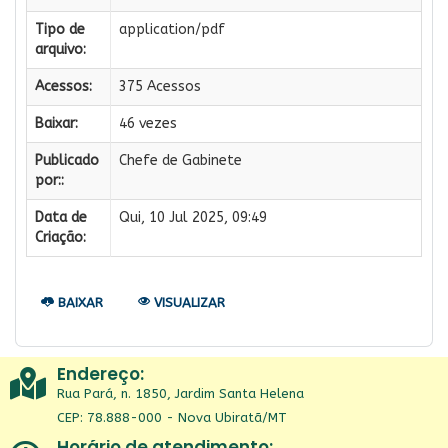
Tipo de
application/pdf
arquivo:
Acessos:
375 Acessos
Baixar:
46 vezes
Publicado
Chefe de Gabinete
por::
Data de
Qui, 10 Jul 2025, 09:49
Criação:
BAIXAR
VISUALIZAR
Endereço:
Rua Pará, n. 1850, Jardim Santa Helena
CEP: 78.888-000 - Nova Ubiratã/MT
Horário de atendimento: