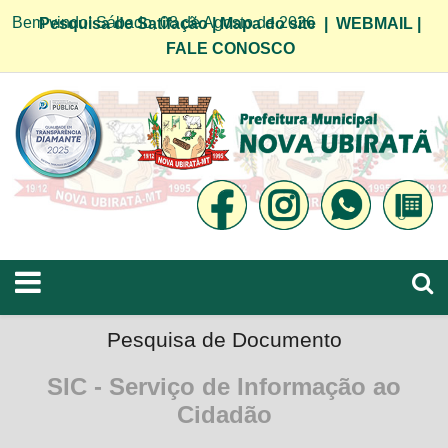
Bem vindo! Sábado, 08 de Agosto de 2026
Pesquisa de Satifação
|
Mapa do site
|
WEBMAIL
|
FALE CONOSCO
Pesquisa de Documento
SIC - Serviço de Informação ao
Cidadão