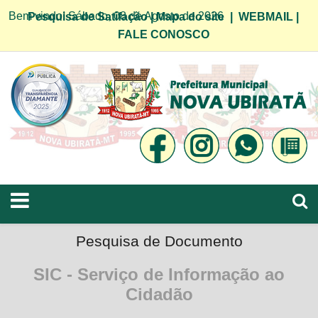
Bem vindo! Sábado, 08 de Agosto de 2026
Pesquisa de Satifação
|
Mapa do site
|
WEBMAIL
|
FALE CONOSCO
Pesquisa de Documento
SIC - Serviço de Informação ao
Cidadão