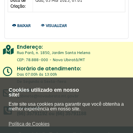
Data de
Qua, 05 Mar 2025, 07:01
Criação:
BAIXAR
VISUALIZAR
Endereço:
Rua Pará, n. 1850, Jardim Santa Helena
CEP: 78.888-000 - Nova Ubiratã/MT
Horário de atendimento:
Das 07:00h às 13:00h
De Segunda a Sexta-feira
Email:
Cookies utilizado em nosso
site!
gabinete@novaubirata.mt.gov.br
Este site usa cookies para garantir que você obtenha a
Telefone:
melhor experiência em nosso site.
(66) 35791192 ou (66) 35791188
Política de Cookies