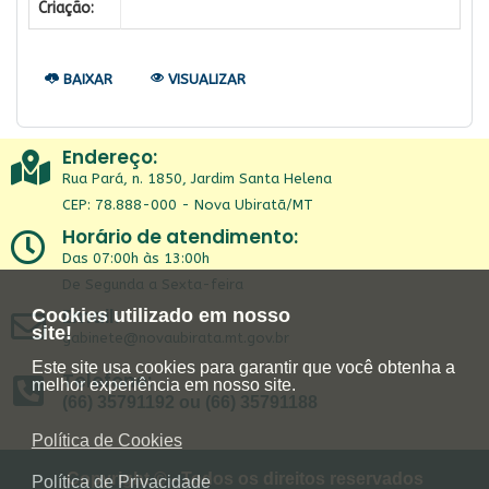
Criação:
BAIXAR
VISUALIZAR
Endereço:
Rua Pará, n. 1850, Jardim Santa Helena
CEP: 78.888-000 - Nova Ubiratã/MT
Horário de atendimento:
Das 07:00h às 13:00h
De Segunda a Sexta-feira
Email:
Cookies utilizado em nosso
site!
gabinete@novaubirata.mt.gov.br
Este site usa cookies para garantir que você obtenha a
Telefone:
melhor experiência em nosso site.
(66) 35791192 ou (66) 35791188
Política de Cookies
Copyright © - Todos os direitos reservados
Política de Privacidade