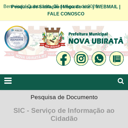
Bem vindo! Quinta-feira, 06 de Agosto de 2026
Pesquisa de Satifação
|
Mapa do site
|
WEBMAIL
|
FALE CONOSCO
Pesquisa de Documento
SIC - Serviço de Informação ao
Cidadão