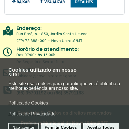
BAIXAR
VISUALIZAR
DETALHES
Endereço:
Rua Pará, n. 1850, Jardim Santa Helena
CEP: 78.888-000 - Nova Ubiratã/MT
Horário de atendimento:
Das 07:00h às 13:00h
De Segunda a Sexta-feira
Email:
Cookies utilizado em nosso
site!
gabinete@novaubirata.mt.gov.br
Este site usa cookies para garantir que você obtenha a
Telefone:
melhor experiência em nosso site.
(66) 35791192 ou (66) 35791188
Política de Cookies
Copyright © - Todos os direitos reservados
Política de Privacidade
Prefeitura Municipal de Nova Ubiratã/MT
Não aceitar
Permitir Cookies
Aceitar Todos