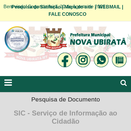
Bem vindo! Segunda-feira, 10 de Agosto de 2026
Pesquisa de Satifação
|
Mapa do site
|
WEBMAIL
|
FALE CONOSCO
Pesquisa de Documento
SIC - Serviço de Informação ao
Cidadão