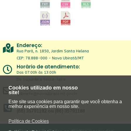
Endereço:
Rua Pará, n. 1850, Jardim Santa Helena
CEP: 78.888-000 - Nova Ubiratã/MT
Horário de atendimento:
Das 07:00h às 13:00h
De Segunda a Sexta-feira
Email:
Cookies utilizado em nosso
site!
gabinete@novaubirata.mt.gov.br
Este site usa cookies para garantir que você obtenha a
Telefone:
melhor experiência em nosso site.
(66) 35791192 ou (66) 35791188
Política de Cookies