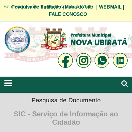
Bem vindo! Sábado, 08 de Agosto de 2026
Pesquisa de Satifação
|
Mapa do site
|
WEBMAIL
|
FALE CONOSCO
Pesquisa de Documento
SIC - Serviço de Informação ao
Cidadão