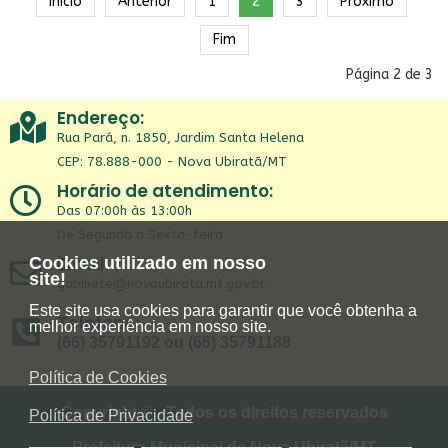
Início
Anterior
1
2
3
Próximo
Fim
Página 2 de 3
Endereço:
Rua Pará, n. 1850, Jardim Santa Helena
CEP: 78.888-000 - Nova Ubiratã/MT
Horário de atendimento:
Das 07:00h às 13:00h
De Segunda a Sexta-feira
Email:
Cookies utilizado em nosso
site!
gabinete@novaubirata.mt.gov.br
Este site usa cookies para garantir que você obtenha a
Telefone:
melhor experiência em nosso site.
(66) 35791192 ou (66) 35791188
Política de Cookies
Copyright © - Todos os direitos reservados
Política de Privacidade
Prefeitura Municipal de Nova Ubiratã/MT