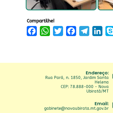
Compartilhe!
Facebook
WhatsApp
Twitter
Facebook
Telegram
LinkedIn
Sky
Endereço:
Rua Pará, n. 1850, Jardim Santa
Helena
CEP: 78.888-000 - Nova
Ubiratã/MT
Email:
gabinete@novaubirata.mt.gov.br