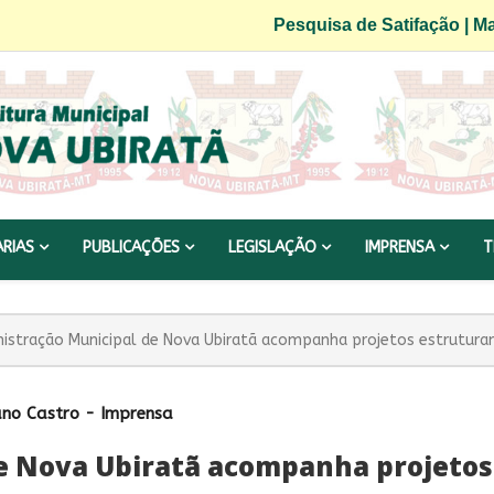
Pesquisa de Satifação
|
Ma
ARIAS
PUBLICAÇÕES
LEGISLAÇÃO
IMPRENSA
T
istração Municipal de Nova Ubiratã acompanha projetos estrutura
uno Castro - Imprensa
e Nova Ubiratã acompanha projetos