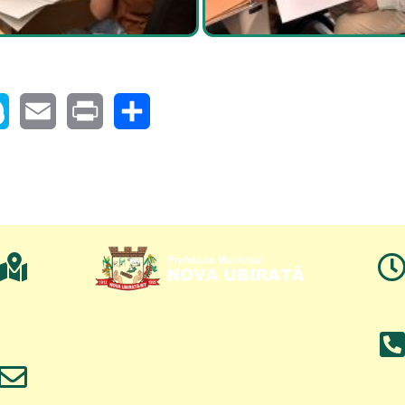
pe
Email
Print
Share