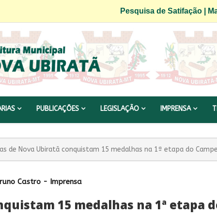
Pesquisa de Satifação
|
Ma
ARIAS
PUBLICAÇÕES
LEGISLAÇÃO
IMPRENSA
T
as de Nova Ubiratã conquistam 15 medalhas na 1ª etapa do Camp
runo Castro - Imprensa
onquistam 15 medalhas na 1ª etapa