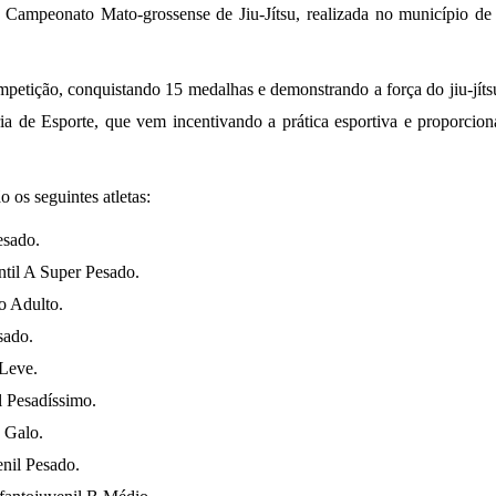
do Campeonato Mato-grossense de Jiu-Jítsu, realizada no município d
mpetição, conquistando 15 medalhas e demonstrando a força do jiu-jíts
taria de Esporte, que vem incentivando a prática esportiva e proporc
 os seguintes atletas:
esado.
ntil A Super Pesado.
o Adulto.
sado.
Leve.
 Pesadíssimo.
 Galo.
nil Pesado.