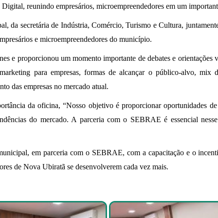
igital, reunindo empresários, microempreendedores em um importante
l, da secretária de Indústria, Comércio, Turismo e Cultura, juntament
empresários e microempreendedores do município.
unes e proporcionou um momento importante de debates e orientações vo
e marketing para empresas, formas de alcançar o público-alvo, mix 
ento das empresas no mercado atual.
portância da oficina, “Nosso objetivo é proporcionar oportunidades d
endências do mercado. A parceria com o SEBRAE é essencial ness
o municipal, em parceria com o SEBRAE, com a capacitação e o incen
ores de Nova Ubiratã se desenvolverem cada vez mais.