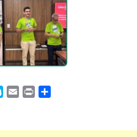
pe
Email
Print
Share