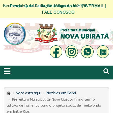
Bem vindo! Quinta-feira, 06 de Agosto de 2026
Pesquisa de Satifação
|
Mapa do site
|
WEBMAIL
|
FALE CONOSCO
Você está aqui:
Notícias em Geral
Prefeitura Municipal de Nova Ubiratã firma termo
aditivo de fomento para o projeto social de Taekwondo
em Entre Rios