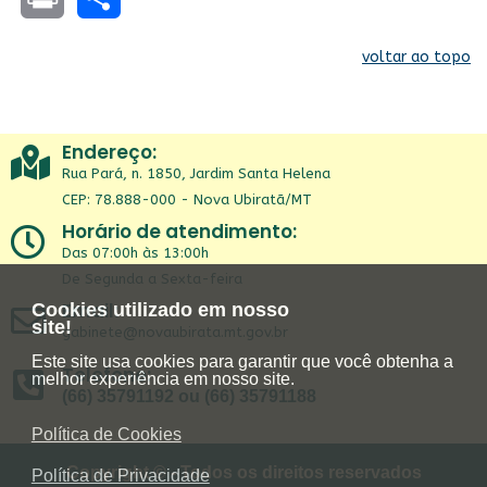
Print
Share
voltar ao topo
Endereço:
Rua Pará, n. 1850, Jardim Santa Helena
CEP: 78.888-000 - Nova Ubiratã/MT
Horário de atendimento:
Das 07:00h às 13:00h
De Segunda a Sexta-feira
Email:
Cookies utilizado em nosso
site!
gabinete@novaubirata.mt.gov.br
Este site usa cookies para garantir que você obtenha a
Telefone:
melhor experiência em nosso site.
(66) 35791192 ou (66) 35791188
Política de Cookies
Copyright © - Todos os direitos reservados
Política de Privacidade