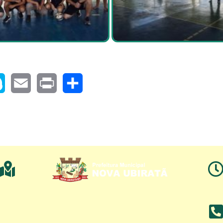
pe
Email
Print
Share