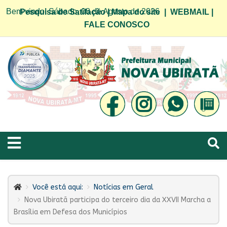
Bem vindo! Sábado, 08 de Agosto de 2026
Pesquisa de Satifação
|
Mapa do site
|
WEBMAIL
|
FALE CONOSCO
Você está aqui:
Notícias em Geral
Nova Ubiratã participa do terceiro dia da XXVII Marcha a
Brasília em Defesa dos Municípios