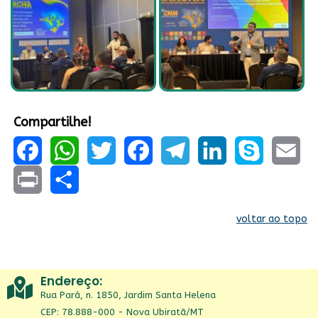
Compartilhe!
Facebook
WhatsApp
Twitter
Facebook
Telegram
LinkedIn
Skype
Email
Print
Share
voltar ao topo
Endereço:
Rua Pará, n. 1850, Jardim Santa Helena
CEP: 78.888-000 - Nova Ubiratã/MT