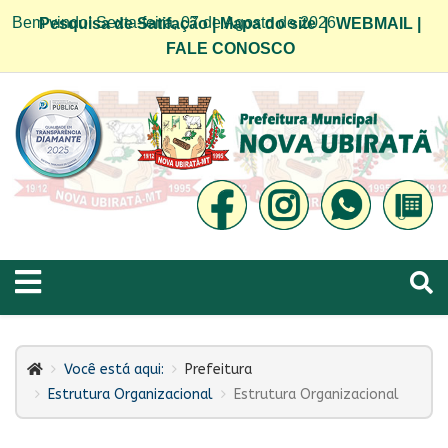
Bem vindo! Sexta-feira, 07 de Agosto de 2026
Pesquisa de Satifação
|
Mapa do site
|
WEBMAIL
|
FALE CONOSCO
Você está aqui:
Prefeitura
Estrutura Organizacional
Estrutura Organizacional