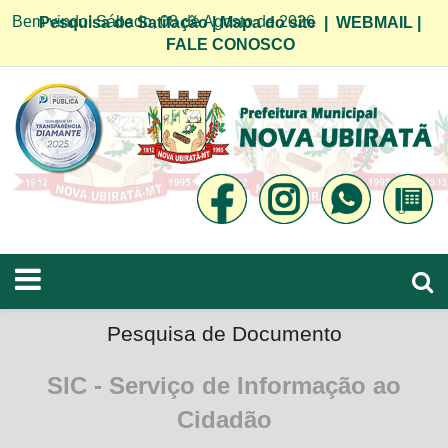
Bem vindo! Sábado, 08 de Agosto de 2026
Pesquisa de Satifação
|
Mapa do site
|
WEBMAIL
|
FALE CONOSCO
Pesquisa de Documento
SIC - Serviço de Informação ao
Cidadão