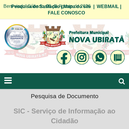
Bem vindo! Sábado, 08 de Agosto de 2026
Pesquisa de Satifação
|
Mapa do site
|
WEBMAIL
|
FALE CONOSCO
Pesquisa de Documento
SIC - Serviço de Informação ao
Cidadão