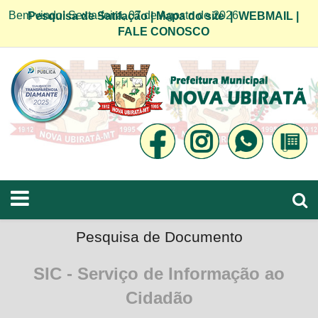
Bem vindo! Sexta-feira, 07 de Agosto de 2026
Pesquisa de Satifação
|
Mapa do site
|
WEBMAIL
|
FALE CONOSCO
Pesquisa de Documento
SIC - Serviço de Informação ao
Cidadão