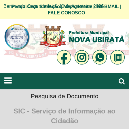
Bem vindo! Segunda-feira, 10 de Agosto de 2026
Pesquisa de Satifação
|
Mapa do site
|
WEBMAIL
|
FALE CONOSCO
Pesquisa de Documento
SIC - Serviço de Informação ao
Cidadão