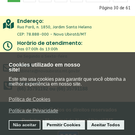
Página 30 de 61
Endereço:
Rua Pará, n. 1850, Jardim Santa Helena
CEP: 78.888-000 - Nova Ubiratã/MT
Horário de atendimento:
Das 07:00h às 13:00h
De Segunda a Sexta-feira
Email:
Cookies utilizado em nosso
site!
gabinete@novaubirata.mt.gov.br
Este site usa cookies para garantir que você obtenha a
Telefone:
melhor experiência em nosso site.
(66) 35791192 ou (66) 35791188
Política de Cookies
Copyright © - Todos os direitos reservados
Política de Privacidade
Prefeitura Municipal de Nova Ubiratã/MT
Não aceitar
Permitir Cookies
Aceitar Todos