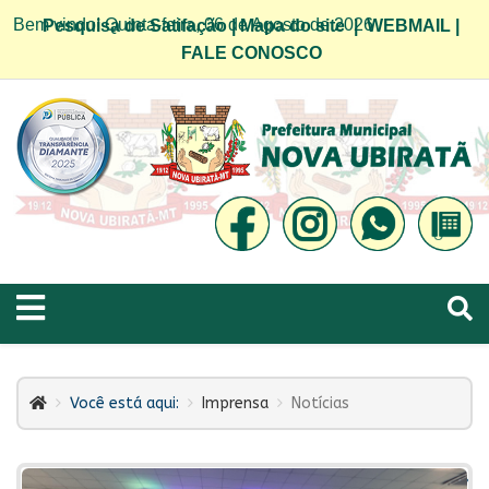
Bem vindo! Quinta-feira, 06 de Agosto de 2026
Pesquisa de Satifação
|
Mapa do site
|
WEBMAIL
|
FALE CONOSCO
Você está aqui:
Imprensa
Notícias