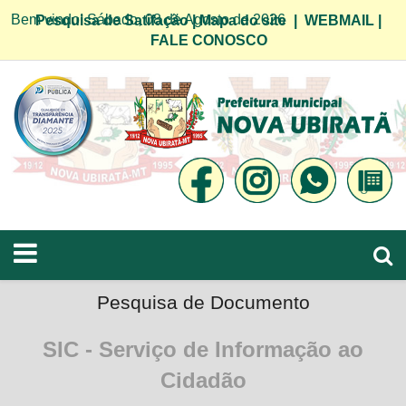
Bem vindo! Sábado, 08 de Agosto de 2026
Pesquisa de Satifação
|
Mapa do site
|
WEBMAIL
|
FALE CONOSCO
Pesquisa de Documento
SIC - Serviço de Informação ao
Cidadão