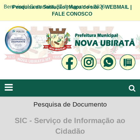
Bem vindo! Sexta-feira, 07 de Agosto de 2026
Pesquisa de Satifação
|
Mapa do site
|
WEBMAIL
|
FALE CONOSCO
Pesquisa de Documento
SIC - Serviço de Informação ao
Cidadão